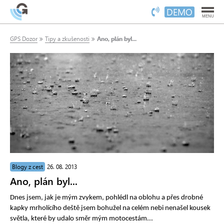
DEMO
MENU
GPS Dozor
Tipy a zkušenosti
Ano, plán byl...
Blogy z cest
26. 08. 2013
Ano, plán byl...
Dnes jsem, jak je mým zvykem, pohlédl na oblohu a přes drobné
kapky mrholícího deště jsem bohužel na celém nebi nenašel kousek
světla, které by udalo směr mým motocestám...