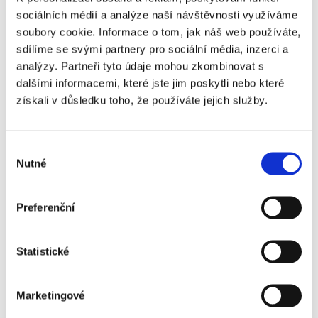
Zajímavé akce
sociálních médií a analýze naší návštěvnosti využíváme
soubory cookie. Informace o tom, jak náš web používáte,
Novinky v systému
sdílíme se svými partnery pro sociální média, inzerci a
analýzy. Partneři tyto údaje mohou zkombinovat s
Blogy z cest
dalšími informacemi, které jste jim poskytli nebo které
získali v důsledku toho, že používáte jejich služby.
Video návody
Nákladní doprava
Výběr
Nutné
souhlasu
Poslední příspěvky
Preferenční
Cesta napříč Pyrenejským poloostrovem: 5774 kilometrů, tři kamarádi, tři motorky
Statistické
02. 03. 2026
Marketingové
Novinky v mobilní aplikaci GPS Dozor 3.0: Co je nového a proč to oceníte
27. 05. 2025