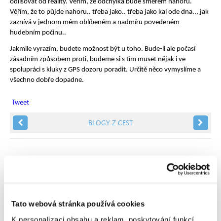
odlišovat od reality. Věřím, že odchylka bude směrem nahoru.
Věřím, že to půjde nahoru.. třeba jako.. třeba jako kal ode dna.., jak
zaznívá v jednom mém oblíbeném a nadmíru povedeném
hudebním počinu..
Jakmile vyrazím, budete možnost být u toho. Bude-li ale počasí
zásadním způsobem proti, budeme si s tím muset nějak i ve
spolupráci s kluky z GPS dozoru poradit. Určitě něco vymyslíme a
všechno dobře dopadne.
Tweet
BLOGY Z CEST
Rubriky
Tato webová stránka používá cookies
Tipy a zkušenosti
K personalizaci obsahu a reklam, poskytování funkcí