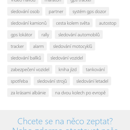
sledování osob
partner
systém gps dozor
sledování kamionů
cesta kolem světa
autostop
gps lokátor
rally
sledování automobilů
tracker
alarm
sledování motocyklů
sledování balíků
sledování vozidel
zabezpečení vozidel
kniha jízd
tankování
spotřeba
sledování strojů
sledování letadel
za krásami albánie
na dvou kolech po evropě
Chcete se na něco zeptat?