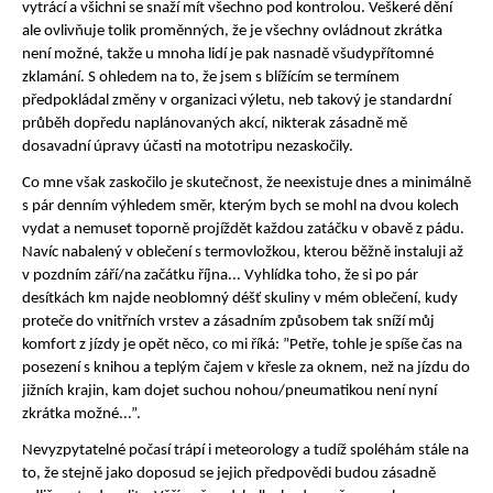
vytrácí a všichni se snaží mít všechno pod kontrolou. Veškeré dění
ale ovlivňuje tolik proměnných, že je všechny ovládnout zkrátka
není možné, takže u mnoha lidí je pak nasnadě všudypřítomné
zklamání. S ohledem na to, že jsem s blížícím se termínem
předpokládal změny v organizaci výletu, neb takový je standardní
průběh dopředu naplánovaných akcí, nikterak zásadně mě
dosavadní úpravy účasti na mototripu nezaskočily.
Co mne však zaskočilo je skutečnost, že neexistuje dnes a minimálně
s pár denním výhledem směr, kterým bych se mohl na dvou kolech
vydat a nemuset toporně projíždět každou zatáčku v obavě z pádu.
Navíc nabalený v oblečení s termovložkou, kterou běžně instaluji až
v pozdním září/na začátku října... Vyhlídka toho, že si po pár
desítkách km najde neoblomný déšť skuliny v mém oblečení, kudy
proteče do vnitřních vrstev a zásadním způsobem tak sníží můj
komfort z jízdy je opět něco, co mi říká: ”Petře, tohle je spíše čas na
posezení s knihou a teplým čajem v křesle za oknem, než na jízdu do
jižních krajin, kam dojet suchou nohou/pneumatikou není nyní
zkrátka možné...”.
Nevyzpytatelné počasí trápí i meteorology a tudíž spoléhám stále na
to, že stejně jako doposud se jejich předpovědi budou zásadně