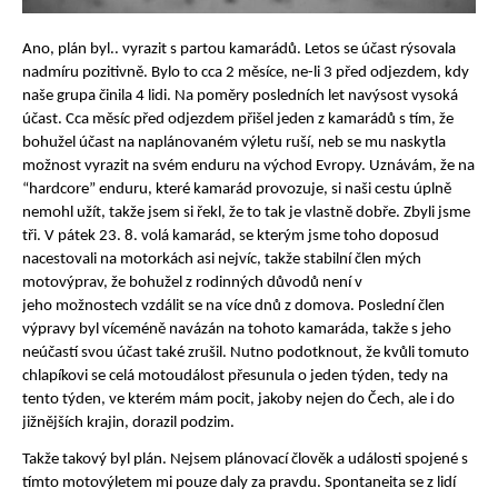
Ano, plán byl.. vyrazit s partou kamarádů. Letos se účast rýsovala
nadmíru pozitivně. Bylo to cca 2 měsíce, ne-li 3 před odjezdem, kdy
naše grupa činila 4 lidi. Na poměry posledních let navýsost vysoká
účast. Cca měsíc před odjezdem přišel jeden z kamarádů s tím, že
bohužel účast na naplánovaném výletu ruší, neb se mu naskytla
možnost vyrazit na svém enduru na východ Evropy. Uznávám, že na
“hardcore” enduru, které kamarád provozuje, si naši cestu úplně
nemohl užít, takže jsem si řekl, že to tak je vlastně dobře. Zbyli jsme
tři. V pátek 23. 8. volá kamarád, se kterým jsme toho doposud
nacestovali na motorkách asi nejvíc, takže stabilní člen mých
motovýprav, že bohužel z rodinných důvodů není v
jeho možnostech vzdálit se na více dnů z domova. Poslední člen
výpravy byl víceméně navázán na tohoto kamaráda, takže s jeho
neúčastí svou účast také zrušil. Nutno podotknout, že kvůli tomuto
chlapíkovi se celá motoudálost přesunula o jeden týden, tedy na
tento týden, ve kterém mám pocit, jakoby nejen do Čech, ale i do
jižnějších krajin, dorazil podzim.
Takže takový byl plán. Nejsem plánovací člověk a události spojené s
tímto motovýletem mi pouze daly za pravdu. Spontaneita se z lidí