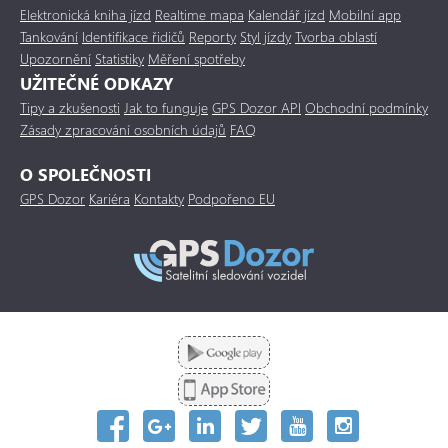
Elektronická kniha jízd
Realtime mapa
Kalendář jízd
Mobilní app
Tankování
Identifikace řidičů
Reporty
Styl jízdy
Tvorba oblastí
Upozornění
Statistiky
Měření spotřeby
UŽITEČNÉ ODKAZY
Tipy a zkušenosti
Jak to funguje
GPS Dozor API
Obchodní podmínky
Zásady zpracování osobních údajů
FAQ
O SPOLEČNOSTI
GPS Dozor
Kariéra
Kontakty
Podpořeno EU