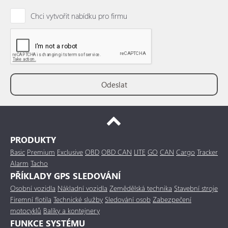
Chci vytvořit nabídku pro firmu
PRODUKTY
Basic
Premium
Exclusive
OBD
OBD CAN
LITE
GO
CAN
Cargo
Tracker
Alarm
Tacho
PŘÍKLADY GPS SLEDOVÁNÍ
Osobní vozidla
Nákladní vozidla
Zemědělská technika
Stavební stroje
Firemní flotila
Technické služby
Sledování osob
Zabezpečení
motocyklů
Balíky a kontejnery
FUNKCE SYSTÉMU