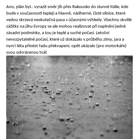
Ano, plán byl.. vyrazit směr jih přes Rakousko do slunné Itálie, kde
bude v současnosti tepleji a hlavně, nádherné, čisté silnice, které
vedou skrzevá neskutečná pasa s úžasnými výhledy. Všechny skvělé
zážitky na jihu Evropy se ale mohou realizovat při naplnění jedné
zásadní podmínky, a tou je teplé a suché počasí. Letošní
nevyzpytatelné počasí, které už dokázalo v průběhu zimy, jara a
nyní i léta přinést řadu překvapení, opět ukázalo (pro motorkáře)
svou odvrácenou tvář.