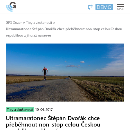
DEMO
MENU
GPS Dozor
Tipy a zkušenosti
Ultramaratonec Štěpán Dvořák chce přeběhnout non-stop celou Českou
republikou z jihu až na sever
Tipy a zkušenosti
10. 04. 2017
Ultramaratonec Štěpán Dvořák chce
přeběhnout non-stop celou Českou