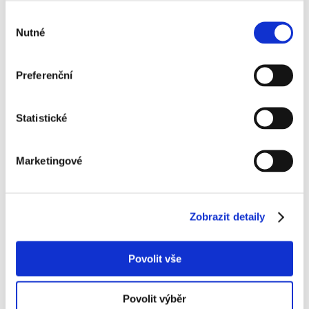
02. 03. 2026
Výběr
Nutné
souhlasu
Novinky v mobilní aplikaci GPS Dozor 3.0: Co je nového a proč to oceníte
27. 05. 2025
Preferenční
Kosovo 2024 – Stojí za návštěvu?
18. 11. 2024
Statistické
Marketingové
Chci nabídku na míru
Zobrazit detaily
Jsme na sociálních sítích
Povolit vše
Povolit výběr