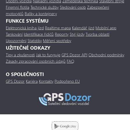
Osobní vozidla
Nákladní vozidla
Zemědělská technika
Stavební stroje
Firemní flotila
Technické služby
Sledování osob
Zabezpečení
motocyklů
Balíky a kontejnery
FUNKCE SYSTÉMU
Elektronická kniha jízd
Realtime mapa
Kalendář jízd
Mobilní app
Tankování
Identifikace řidičů
Reporty
Styl jízdy
Tvorba oblastí
Upozornění
Statistiky
Měření spotřeby
UŽITEČNÉ ODKAZY
Tipy a zkušenosti
Jak to funguje
GPS Dozor API
Obchodní podmínky
Zásady zpracování osobních údajů
FAQ
O SPOLEČNOSTI
GPS Dozor
Kariéra
Kontakty
Podpořeno EU