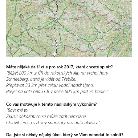
Máte nějaké další cíle pro rok 2017, které chcete splnit?
"Běžet 200 km z ČR do rakouských Alp na vrchol hory
Schneeberg, která je vidět od Třebíče.
Přeplavat 33 km přes celou vodní nádrž Lipno.
Přejet na kole celou ČR v délce 600 km pod 24 hodin."
Co vás motivuje k těmto nadlidským výkonům?
"Baví mě to.
Zkusit dokázat, co se může zdát nemožné.
Oslovit těmito výkony sponzory pro další aktivity."
Dal jste si někdy nějaký úkol, který se Vám nepodařilo splnit?