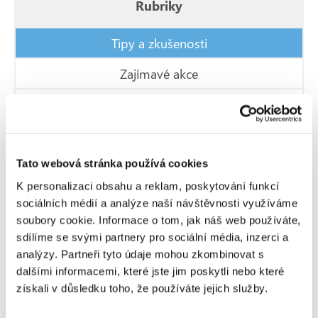
Rubriky
Tipy a zkušenosti
Zajímavé akce
Novinky v systému
Blogy z cest
Video návody
Tato webová stránka používá cookies
K personalizaci obsahu a reklam, poskytování funkcí
Nákladní doprava
sociálních médií a analýze naší návštěvnosti využíváme
soubory cookie. Informace o tom, jak náš web používáte,
sdílíme se svými partnery pro sociální média, inzerci a
Poslední příspěvky
analýzy. Partneři tyto údaje mohou zkombinovat s
dalšími informacemi, které jste jim poskytli nebo které
získali v důsledku toho, že používáte jejich služby.
Cesta napříč Pyrenejským poloostrovem: 5774 kilometrů, tři kamarádi, tři motorky