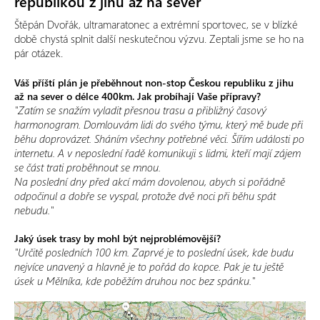
republikou z jihu až na sever
Štěpán Dvořák, ultramaratonec a extrémní sportovec, se v blízké
době chystá splnit další neskutečnou výzvu. Zeptali jsme se ho na
pár otázek.
Váš příští plán je přeběhnout non-stop Českou republiku z jihu
až na sever o délce 400km. Jak probíhají Vaše přípravy?
"Zatím se snažím vyladit přesnou trasu a přibližný časový
harmonogram. Domlouvám lidi do svého týmu, který mě bude při
běhu doprovázet. Sháním všechny potřebné věci. Šířím události po
internetu. A v neposlední řadě komunikuji s lidmi, kteří mají zájem
se část trati proběhnout se mnou.
Na poslední dny před akcí mám dovolenou, abych si pořádně
odpočinul a dobře se vyspal, protože dvě noci při běhu spát
nebudu."
Jaký úsek trasy by mohl být nejproblémovější?
"Určitě posledních 100 km. Zaprvé je to poslední úsek, kde budu
nejvíce unavený a hlavně je to pořád do kopce. Pak je tu ještě
úsek u Mělníka, kde poběžím druhou noc bez spánku."