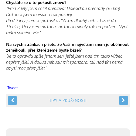
Chystáte se o to pokusit znovu?
"Před 3 lety jsem chtěl přeplavat Dalešickou přehrady (16 km).
Dokončil jsem to však o rok později.
Před 2 lety jsem se pokusil o 250 km dlouhý běh z Plzně do
Třebíče, který jsem nakonec dokončil minulý rok na podzim. Nyní
mám splněno vše."
Na svých stránkách píšete, že Vaším největším snem je oběhnout
zeměkouli, přes které země byste běžel?
"Je to opravdu spíše jenom sen, ještě jsem nad tím takto vůbec
nepřemýšlel. A dokud nebudu mít sponzora, tak nad tím nemá
smysl moc přemýšlet."
Tweet
TIPY A ZKUŠENOSTI