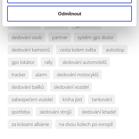
Štítky
Odmítnout
Video návod
maraton
gps tracker
sledování osob
partner
systém gps dozor
sledování kamionů
cesta kolem světa
autostop
gps lokátor
rally
sledování automobilů
tracker
alarm
sledování motocyklů
sledování balíků
sledování vozidel
zabezpečení vozidel
kniha jízd
tankování
spotřeba
sledování strojů
sledování letadel
za krásami albánie
na dvou kolech po evropě