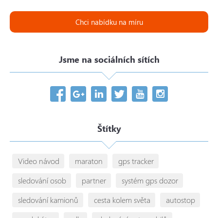
Chci nabídku na míru
Jsme na sociálních sítích
Štítky
Video návod
maraton
gps tracker
sledování osob
partner
systém gps dozor
sledování kamionů
cesta kolem světa
autostop