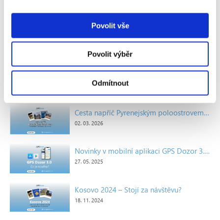
Video návody
Povolit vše
Nákladní doprava
Povolit výběr
Poslední příspěvky
Odmítnout
Cesta napříč Pyrenejským poloostrovem: 5774 kilometrů, tři kamarádi, tři motorky
02. 03. 2026
Novinky v mobilní aplikaci GPS Dozor 3.0: Co je nového a proč to oceníte
27. 05. 2025
Kosovo 2024 – Stojí za návštěvu?
18. 11. 2024