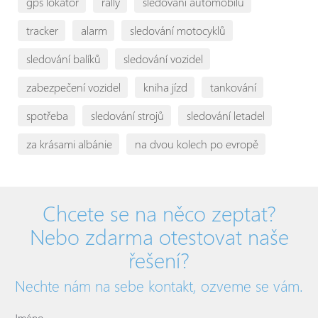
gps lokátor
rally
sledování automobilů
tracker
alarm
sledování motocyklů
sledování balíků
sledování vozidel
zabezpečení vozidel
kniha jízd
tankování
spotřeba
sledování strojů
sledování letadel
za krásami albánie
na dvou kolech po evropě
Chcete se na něco zeptat?
Nebo zdarma otestovat naše
řešení?
Nechte nám na sebe kontakt, ozveme se vám.
Jméno