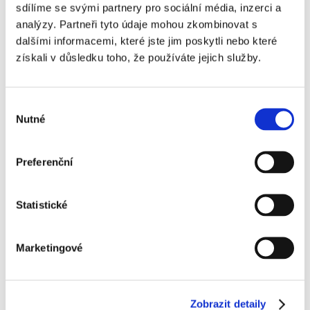
sdílíme se svými partnery pro sociální média, inzerci a
analýzy. Partneři tyto údaje mohou zkombinovat s
dalšími informacemi, které jste jim poskytli nebo které
získali v důsledku toho, že používáte jejich služby.
Tweet
ZAJÍMAVÉ AKCE
Výběr
Nutné
souhlasu
Preferenční
Rubriky
Statistické
Tipy a zkušenosti
Zajímavé akce
Marketingové
Novinky v systému
Blogy z cest
Zobrazit detaily