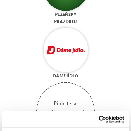
PLZEŇSKÝ
PRAZDROJ
DÁMEJÍDLO
Přidejte se
k našim spokojeným
zákazníkům