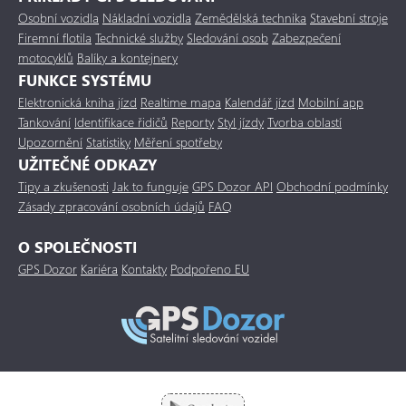
Osobní vozidla
Nákladní vozidla
Zemědělská technika
Stavební stroje
Firemní flotila
Technické služby
Sledování osob
Zabezpečení
motocyklů
Balíky a kontejnery
FUNKCE SYSTÉMU
Elektronická kniha jízd
Realtime mapa
Kalendář jízd
Mobilní app
Tankování
Identifikace řidičů
Reporty
Styl jízdy
Tvorba oblastí
Upozornění
Statistiky
Měření spotřeby
UŽITEČNÉ ODKAZY
Tipy a zkušenosti
Jak to funguje
GPS Dozor API
Obchodní podmínky
Zásady zpracování osobních údajů
FAQ
O SPOLEČNOSTI
GPS Dozor
Kariéra
Kontakty
Podpořeno EU