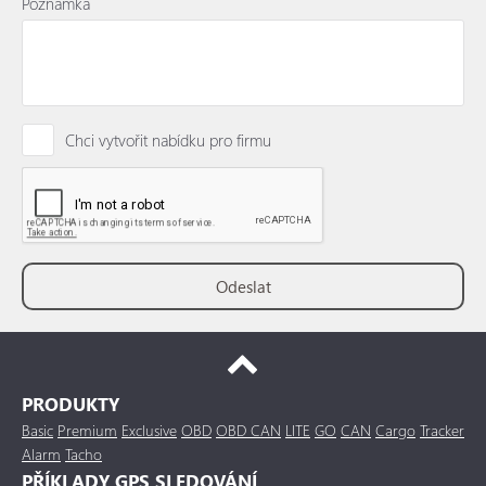
Poznámka
Chci vytvořit nabídku pro firmu
PRODUKTY
Basic
Premium
Exclusive
OBD
OBD CAN
LITE
GO
CAN
Cargo
Tracker
Alarm
Tacho
PŘÍKLADY GPS SLEDOVÁNÍ