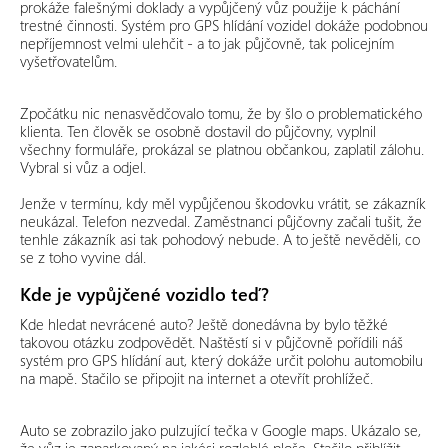
prokáže falešnými doklady a vypůjčený vůz použije k páchání
trestné činnosti. Systém pro GPS hlídání vozidel dokáže podobnou
nepříjemnost velmi ulehčit - a to jak půjčovně, tak policejním
vyšetřovatelům.
Zpočátku nic nenasvědčovalo tomu, že by šlo o problematického
klienta. Ten člověk se osobně dostavil do půjčovny, vyplnil
všechny formuláře, prokázal se platnou občankou, zaplatil zálohu.
Vybral si vůz a odjel.
Jenže v termínu, kdy měl vypůjčenou škodovku vrátit, se zákazník
neukázal. Telefon nezvedal. Zaměstnanci půjčovny začali tušit, že
tenhle zákazník asi tak pohodový nebude. A to ještě nevěděli, co
se z toho vyvine dál.
Kde je vypůjčené vozidlo teď?
Kde hledat nevrácené auto? Ještě donedávna by bylo těžké
takovou otázku zodpovědět. Naštěstí si v půjčovně pořídili náš
systém pro GPS hlídání aut, který dokáže určit polohu automobilu
na mapě. Stačilo se připojit na internet a otevřít prohlížeč.
Auto se zobrazilo jako pulzující tečka v Google maps. Ukázalo se,