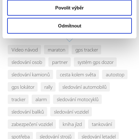
Povolit výběr
Odmítnout
Štítky
Video návod
maraton
gps tracker
sledování osob
partner
systém gps dozor
sledování kamionů
cesta kolem světa
autostop
gps lokátor
rally
sledování automobilů
tracker
alarm
sledování motocyklů
sledování balíků
sledování vozidel
zabezpečení vozidel
kniha jízd
tankování
spotřeba
sledování strojů
sledování letadel