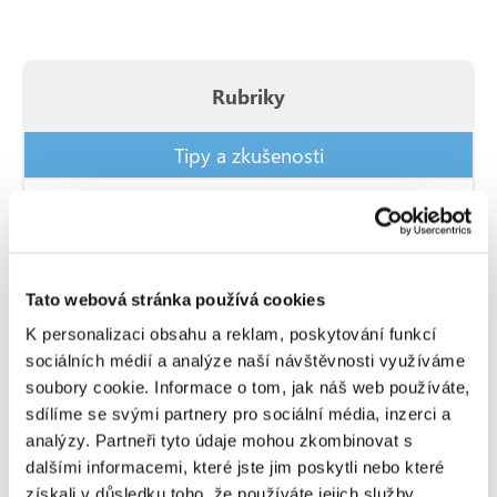
Rubriky
Tipy a zkušenosti
Zajímavé akce
Novinky v systému
Blogy z cest
Tato webová stránka používá cookies
K personalizaci obsahu a reklam, poskytování funkcí
Video návody
sociálních médií a analýze naší návštěvnosti využíváme
soubory cookie. Informace o tom, jak náš web používáte,
Nákladní doprava
sdílíme se svými partnery pro sociální média, inzerci a
analýzy. Partneři tyto údaje mohou zkombinovat s
dalšími informacemi, které jste jim poskytli nebo které
Poslední příspěvky
získali v důsledku toho, že používáte jejich služby.