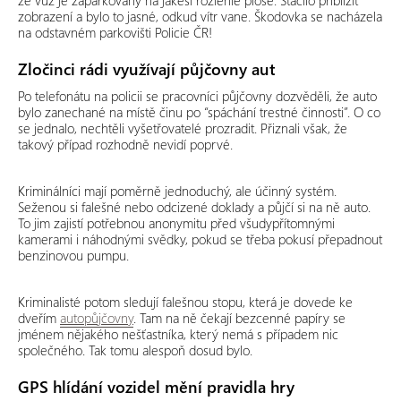
že vůz je zaparkovaný na jakési rozlehlé ploše. Stačilo přiblížit
zobrazení a bylo to jasné, odkud vítr vane. Škodovka se nacházela
na odstavném parkovišti Policie ČR!
Zločinci rádi využívají půjčovny aut
Po telefonátu na policii se pracovníci půjčovny dozvěděli, že auto
bylo zanechané na místě činu po “spáchání trestné činnosti”. O co
se jednalo, nechtěli vyšetřovatelé prozradit. Přiznali však, že
takový případ rozhodně nevidí poprvé.
Kriminálníci mají poměrně jednoduchý, ale účinný systém.
Seženou si falešné nebo odcizené doklady a půjčí si na ně auto.
To jim zajistí potřebnou anonymitu před všudypřítomnými
kamerami i náhodnými svědky, pokud se třeba pokusí přepadnout
benzinovou pumpu.
Kriminalisté potom sledují falešnou stopu, která je dovede ke
dveřím
autopůjčovny
. Tam na ně čekají bezcenné papíry se
jménem nějakého nešťastníka, který nemá s případem nic
společného. Tak tomu alespoň dosud bylo.
GPS hlídání vozidel mění pravidla hry