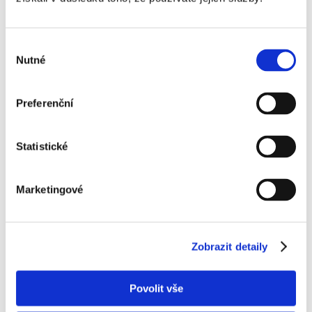
Cesta napříč Pyrenejským poloostrovem: 5774 kilometrů, tři kamarádi, tři motorky
Výběr
02. 03. 2026
Nutné
souhlasu
Novinky v mobilní aplikaci GPS Dozor 3.0: Co je nového a proč to oceníte
Preferenční
27. 05. 2025
Statistické
Kosovo 2024 – Stojí za návštěvu?
18. 11. 2024
Marketingové
Chci nabídku na míru
Zobrazit detaily
Jsme na sociálních sítích
Povolit vše