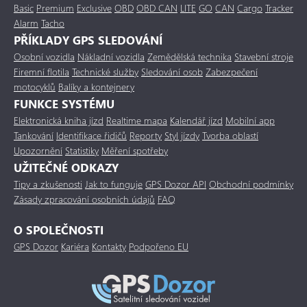
Basic
Premium
Exclusive
OBD
OBD CAN
LITE
GO
CAN
Cargo
Tracker
Alarm
Tacho
PŘÍKLADY GPS SLEDOVÁNÍ
Osobní vozidla
Nákladní vozidla
Zemědělská technika
Stavební stroje
Firemní flotila
Technické služby
Sledování osob
Zabezpečení
motocyklů
Balíky a kontejnery
FUNKCE SYSTÉMU
Elektronická kniha jízd
Realtime mapa
Kalendář jízd
Mobilní app
Tankování
Identifikace řidičů
Reporty
Styl jízdy
Tvorba oblastí
Upozornění
Statistiky
Měření spotřeby
UŽITEČNÉ ODKAZY
Tipy a zkušenosti
Jak to funguje
GPS Dozor API
Obchodní podmínky
Zásady zpracování osobních údajů
FAQ
O SPOLEČNOSTI
GPS Dozor
Kariéra
Kontakty
Podpořeno EU