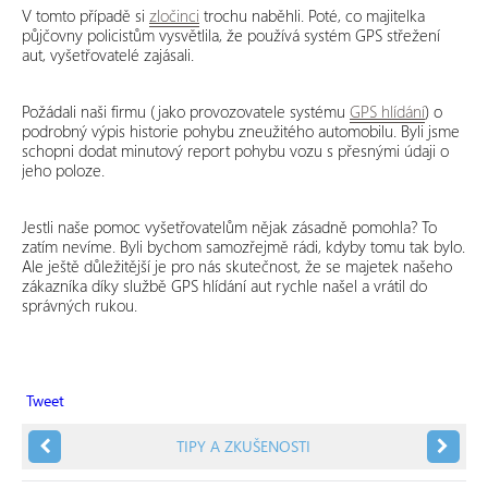
V tomto případě si
zločinci
trochu naběhli. Poté, co majitelka
půjčovny policistům vysvětlila, že používá systém GPS střežení
aut, vyšetřovatelé zajásali.
Požádali naši firmu (jako provozovatele systému
GPS hlídání
) o
podrobný výpis historie pohybu zneužitého automobilu. Byli jsme
schopni dodat minutový report pohybu vozu s přesnými údaji o
jeho poloze.
Jestli naše pomoc vyšetřovatelům nějak zásadně pomohla? To
zatím nevíme. Byli bychom samozřejmě rádi, kdyby tomu tak bylo.
Ale ještě důležitější je pro nás skutečnost, že se majetek našeho
zákazníka díky službě GPS hlídání aut rychle našel a vrátil do
správných rukou.
Tweet
TIPY A ZKUŠENOSTI