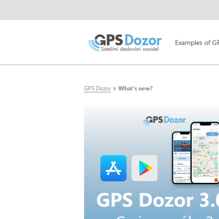
Examples of G
GPS Dozor
What's new?