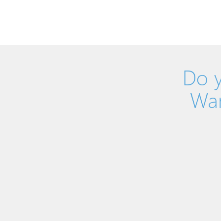
Do y
Wan