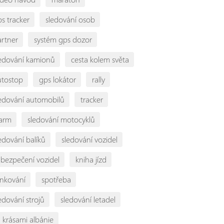
s tracker
sledování osob
artner
systém gps dozor
ledování kamionů
cesta kolem světa
utostop
gps lokátor
rally
ledování automobilů
tracker
larm
sledování motocyklů
edování balíků
sledování vozidel
abezpečení vozidel
kniha jízd
ankování
spotřeba
edování strojů
sledování letadel
 krásami albánie