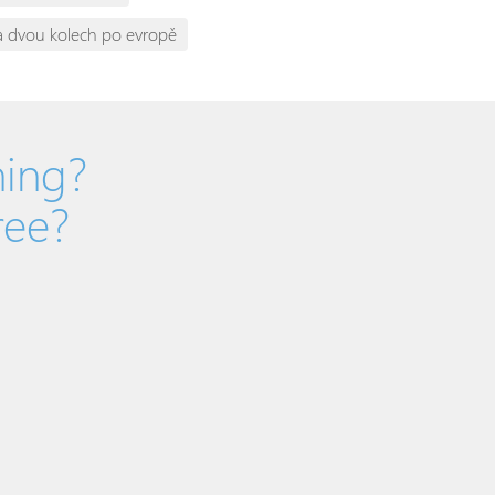
a dvou kolech po evropě
hing?
ree?