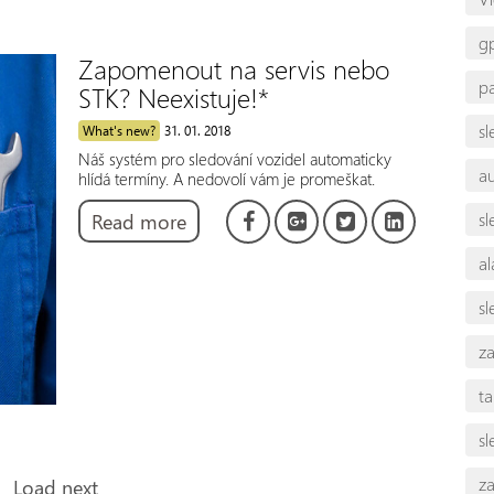
gp
Zapomenout na servis nebo
p
STK? Neexistuje!*
s
What's new?
31. 01. 2018
Náš systém pro sledování vozidel automaticky
a
hlídá termíny. A nedovolí vám je promeškat.
Read more
s
a
sl
z
t
sl
za
Load next