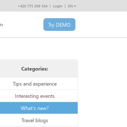
+420 775 299 334
Login
EN
CZ
SK
Try
DEMO
PL
ts
HU
Categories:
Tips and experience
Interesting events
What's new?
Travel blogs