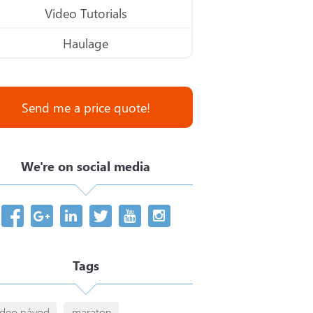
Video Tutorials
Haulage
Send me a price quote!
We're on social media
Tags
ideo návod
maraton