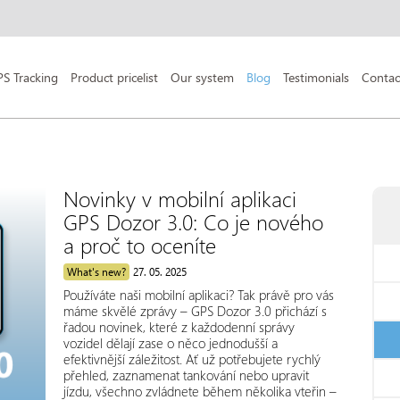
PS Tracking
Product pricelist
Our system
Blog
Testimonials
Contac
Novinky v mobilní aplikaci
GPS Dozor 3.0: Co je nového
a proč to oceníte
What's new?
27. 05. 2025
Používáte naši mobilní aplikaci? Tak právě pro vás
máme skvělé zprávy – GPS Dozor 3.0 přichází s
řadou novinek, které z každodenní správy
vozidel dělají zase o něco jednodušší a
efektivnější záležitost. Ať už potřebujete rychlý
přehled, zaznamenat tankování nebo upravit
jízdu, všechno zvládnete během několika vteřin –