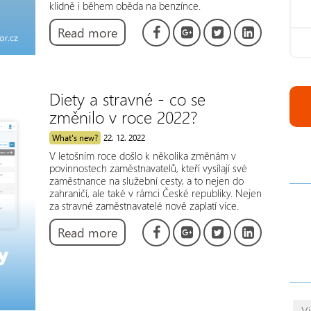
klidně i během oběda na benzínce.
Read more
Diety a stravné - co se
změnilo v roce 2022?
What's new?
22. 12. 2022
V letošním roce došlo k několika změnám v
povinnostech zaměstnavatelů, kteří vysílají své
zaměstnance na služební cesty, a to nejen do
zahraničí, ale také v rámci České republiky. Nejen
za stravné zaměstnavatelé nově zaplatí více.
Read more
V